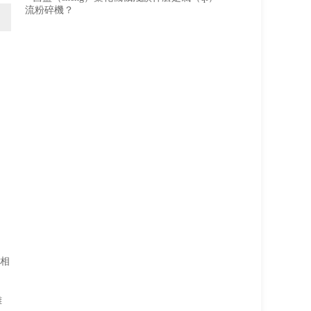
流粉碎機？
種相
離