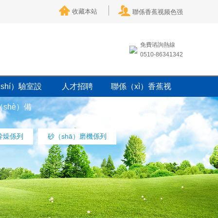
收藏本站
聯係香蕉视频色强
免費谘詢熱線
0510-86341342
shí）驗室設
人才招聘
聯係（xì）香蕉视
（shè）備
频色强
幹燥係列
砂（shā）磨機係列