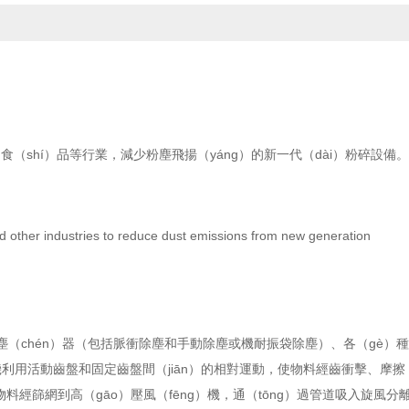
食（shí）品等行業，減少粉塵飛揚（yáng）的新一代（dài）粉碎設備。
nd other industries to reduce dust emissions from new generation
塵（chén）器（包括脈衝除塵和手動除塵或機耐振袋除塵）、各（gè）
碎機利用活動齒盤和固定齒盤間（jiān）的相對運動，使物料經齒衝擊、摩擦
經篩網到高（gāo）壓風（fēng）機，通（tōng）過管道吸入旋風分