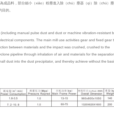
成品料，部分細小（xiǎo）粉塵進入除（chú）塵器（qì）除（chú）塵
揚的目的。
r (including manuaI pulse dust and dust or machine vibration-resistant 
lectrical components. The main mill use activities gear and fixed gear 
iction between materials and the impact was crushed, crushed to the
clone pipeline through inhalation of air and materiaIs for the separatio
lI dust into the dust precipitator, and thereby achieve without the bas