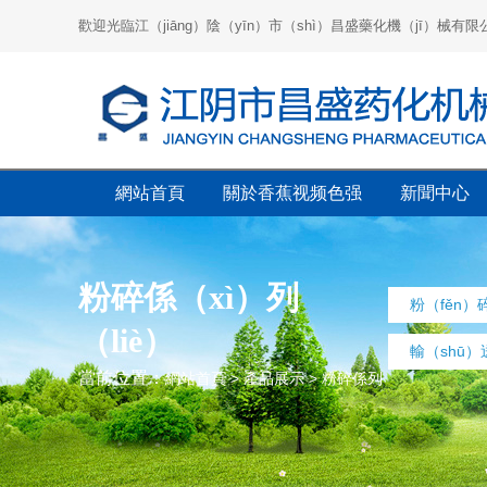
歡迎光臨江（jiāng）陰（yīn）市（shì）昌盛藥化機（jī）械有限
網站首頁
關於香蕉视频色强
新聞中心
粉碎係（xì）列
粉（fěn）
（liè）
輸（shū
當前位置：
網站首頁
>
產品展示
>
粉碎係列