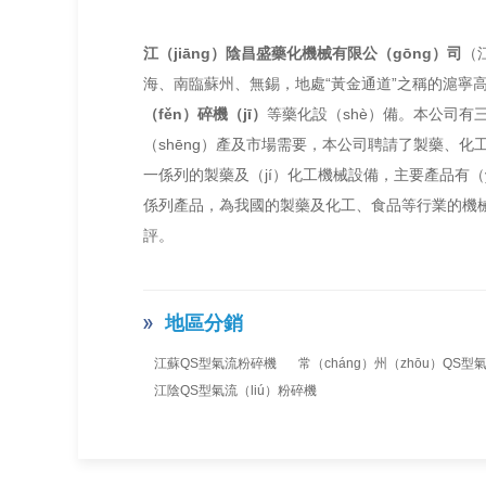
江（jiāng）陰昌盛藥化機械有限公（gōng）司
（
海、南臨蘇州、無錫，地處“黃金通道”之稱的滬寧
（fěn）碎機（jī）
等藥化設（shè）備。本公司
（shēng）產及市場需要，本公司聘請了製藥、化工
一係列的製藥及（jí）化工機械設備，主要產品有（y
係列產品，為我國的製藥及化工、食品等行業的機
評。
地區分銷
江蘇QS型氣流粉碎機
常（cháng）州（zhōu）QS型
江陰QS型氣流（liú）粉碎機