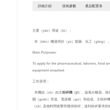
詳細介紹
技術參數
產品配置表
主要（yào）用途（tú）：
本（běn）機適用於（yú）製藥、化工（gōng），
Main Purposes:
To apply for the pharmaceutical, laborers, food a
equipment smashed.
工作原理：
本機組（zǔ）由主
粉碎機（jī）
、旋風分離器、除
關（guān）管道。電器櫃（guì）等組成。主粉
（cā）及物料間衝擊而獲得粉碎，達到粉碎要求的物料