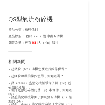
QS型氣流粉碎機
產品分類
：
粉碎係列
產品標簽
：
粉碎（suì）機
中藥粉碎機
瀏覽次數
：
已有
4611
人（rén）關注
相關新聞
» 超微粉（fěn）碎機怎麽進行維修保養？
» 超細粉碎機的操作使用，你知道嗎？
» 昌（chāng）盛藥化機械帶你了解（jiě）粉
碎機的分類
» 選擇超微粉碎機的基（jī）本條件，你知道
嗎？
» 昌盛藥化機械帶你了解氣流粉碎機（jī）振
動的（de）...
» 昌盛（shèng）藥化機械淺談什麽是氣（qì）