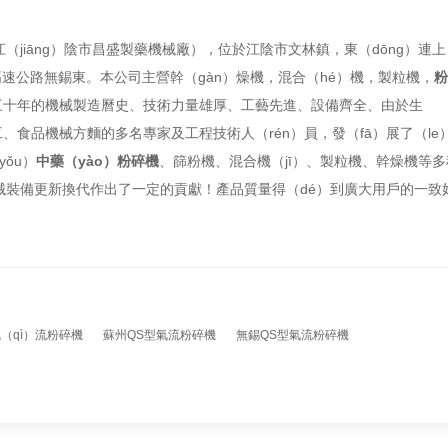
江（jiāng）陰市昌盛製藥機械廠），位於江陰市文林鎮，東（dōng）連上
高速公路無錫東。本公司主營幹（gàn）燥機，
混合（hé）機
，製粒機，
粉
有三十年的機械製造曆史、技術力量雄厚、工藝先進、設備齊全、由於生
、食品機械方麵的多名專家及工程技術人（rén）員，發（fā）展了（le
ǒu）
中藥（yào）粉碎機
、篩粉機、混合機（jī）、製粒機、幹燥機等多
械裝備更新換代作出了一定的貢獻！產品質量得（dé）到廣大用戶的一致
氣（qì）流粉碎機
蘇州QS型氣流粉碎機
無錫QS型氣流粉碎機