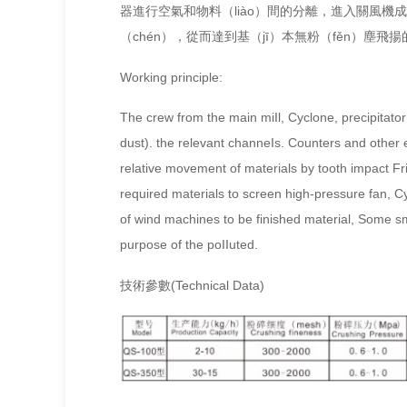
器進行空氣和物料（liào）間的分離，進入關風機成為
（chén），從而達到基（jī）本無粉（fěn）塵飛
Working principle:
The crew from the main miIl, Cyclone, precipitato
dust). the relevant channeIs. Counters and other e
relative movement of materials by tooth impact Fr
required materials to screen high-pressure fan, Cy
of wind machines to be finished material, Some sma
purpose of the poIIuted.
技術參數(Technical Data)