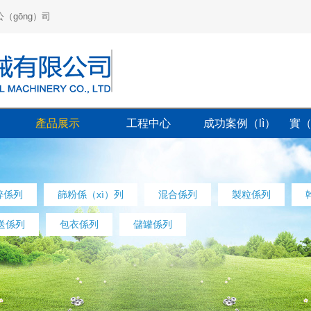
公（gōng）司
產品展示
工程中心
成功案例（lì）
實（
碎係列
篩粉係（xì）列
混合係列
製粒係列
）送係列
包衣係列
儲罐係列