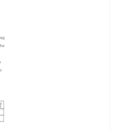
bag
the
n
ic