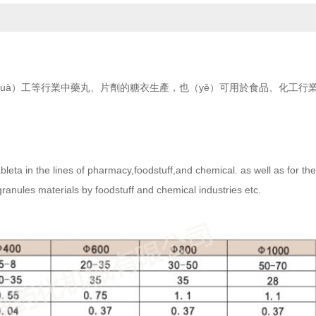
（huà）工等行業中藥丸、片劑的糖衣生產，也（yě）可用於食品、化工行
tableta in the lines of pharmacy,foodstuff,and chemical.
as well as for the
 granules materials by foodstuff
and chemical industries etc.