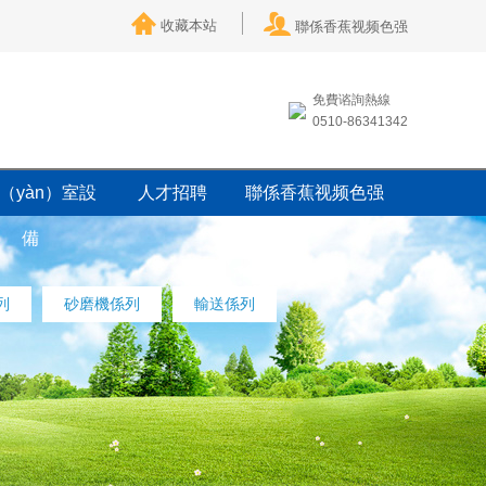
收藏本站
聯係香蕉视频色强
免費谘詢熱線
0510-86341342
（yàn）室設
人才招聘
聯係香蕉视频色强
備
列
砂磨機係列
輸送係列