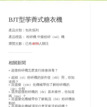
BJT型荸薺式糖衣機
產品分類
：
包衣係列
產品標簽
：
粉碎機
中藥粉碎（suì）機
瀏覽次數
：
已有
4699
人關注
相關新聞
» 超微粉碎機怎麽進行維修保養？
» 超細（xì）粉碎機的操作使（shǐ）用，你知
道嗎？
» 昌盛藥（yào）化機械帶你了解粉碎機的
（de）分類
» 選擇超微粉碎機的（de）基本條件，你知道
嗎（ma）？
» 昌盛藥化機械帶你了解氣流（liú）粉碎機振
動的...
» 昌盛藥化機械淺談什麽是氣流粉碎機？