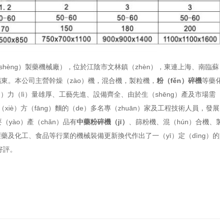
shèng）製藥機械廠），位於江陰市文林鎮（zhèn），東連上海、南臨蘇
東。本公司主營幹燥（zào）機，
混合機
，製粒機，
粉（fěn）碎機
等藥
）力（lì）量雄厚、工藝先進、設備齊全、由於生（shēng）產及市場需
iè）方（fāng）麵的（de）多名專（zhuān）家及工程技術人員，發
yào）產（chǎn）品有
中藥粉碎機（jī）
、篩粉機、混（hún）合機、
藥及化工、食品等行業的機械裝備更新換代作出了一（yī）定（dìng）
好評。