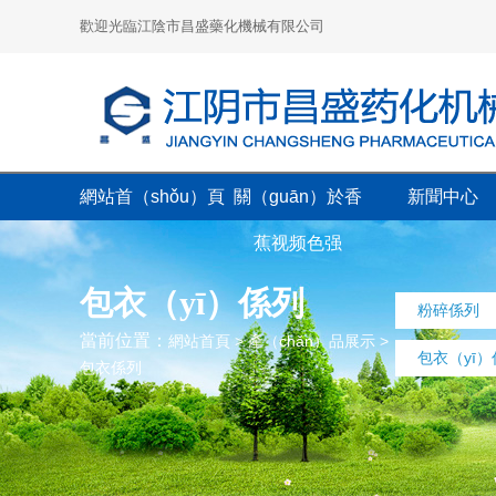
歡迎光臨江陰市昌盛藥化機械有限公司
網站首（shǒu）頁
關（guān）於香
新聞中心
蕉视频色强
包衣（yī）係列
粉碎係列
當前位置：
網站首頁
>
產（chǎn）品展示
>
包衣（yī
包衣係列