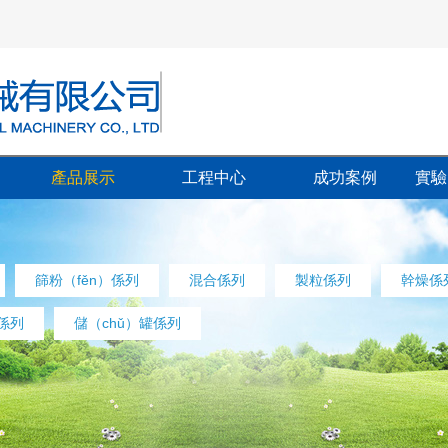
產品展示
工程中心
成功案例
實驗
篩粉（fěn）係列
混合係列
製粒係列
幹燥係
）係列
儲（chǔ）罐係列