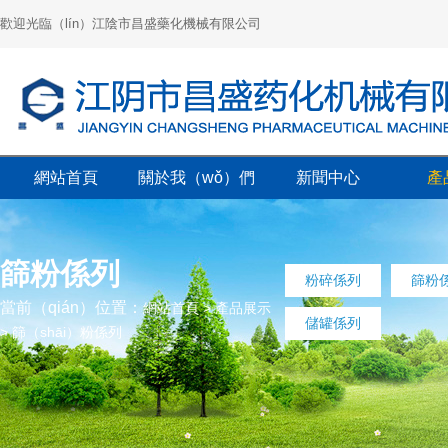
歡迎光臨（lín）江陰市昌盛藥化機械有限公司
網站首頁
關於我（wǒ）們
新聞中心
產
篩粉係列
粉碎係列
篩粉係
當前（qián）位置：
網站首頁
>
產品展示
儲罐係列
>
篩（shāi）粉係列