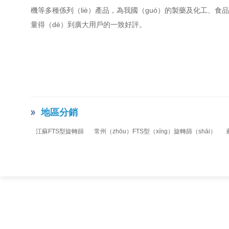
機等多種係列（liè）產品，為我國（guó）的製藥及化工、食
量得（dé）到廣大用戶的一致好評。
地區分銷
江蘇FTS型旋轉篩
常州（zhōu）FTS型（xíng）旋轉篩（shāi）