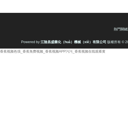
熱門關鍵
Powered by
江陰昌盛藥化（huà）機械（xiè）有限公司
版權所有 © 2008
香蕉视频色强_香蕉免费视频_香蕉视频APP污污_香蕉视频在线观看黄