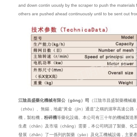
and down contin
uously by the scraper to push the materials f
others
are pushed ahead continuously until to be sent out from
江陰昌盛藥化機械有限公（gōng）司
（江陰市昌盛製藥機械廠）
（zhōu）、無錫，地處“黃金（jīn）通道”之稱的滬寧高速公路
機
，製粒機，
粉碎機
等藥化設備。本公司有三十年的機械製造曆史
生產（chǎn）及市場（chǎng）需要，本公司聘請了製藥、化
發展（zhǎn）了一係列的製藥（yào）及化工機械設備，主要