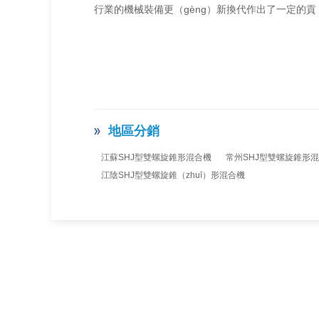
行業的機械裝備更（gèng）新換代作出了一定的貢
地區分銷
江蘇SHJ型雙螺旋錐形混合機
常州SHJ型雙螺旋錐形
江陰SHJ型雙螺旋錐（zhuī）形混合機