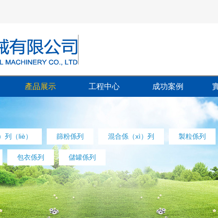
產品展示
工程中心
成功案例
）列（liè）
篩粉係列
混合係（xì）列
製粒係列
包衣係列
儲罐係列