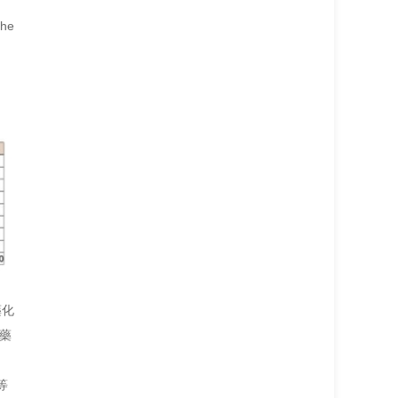
The
、
藥化
藥
等