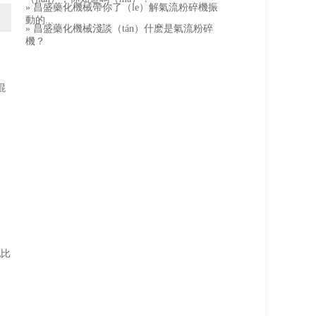
» 昌盛藥化機械帶你了（le）解氣流粉碎機振
動的...
» 昌盛藥化機械淺談（tán）什麽是氣流粉碎
機？
混
配比