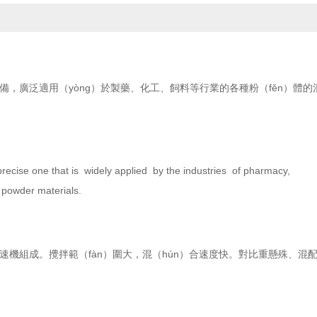
設備，廣泛適用（yòng）於製藥、化工、飼料等行業的各種粉（fěn）體的
 precise one that is widely applied by the industries of pharmacy,
f powder materials.
速機組成。攪拌範（fàn）圍大，混（hún）合速度快。對比重懸殊、混