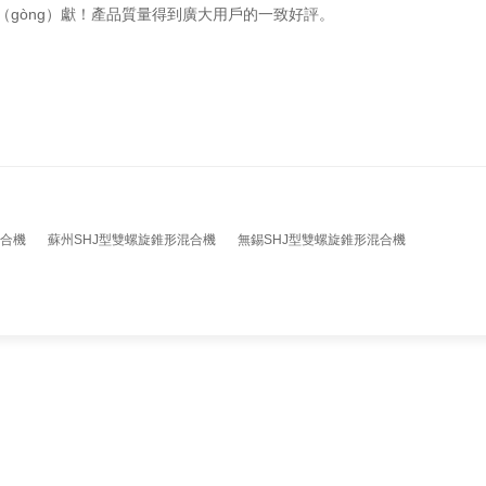
（gòng）獻！產品質量得到廣大用戶的一致好評。
混合機
蘇州SHJ型雙螺旋錐形混合機
無錫SHJ型雙螺旋錐形混合機