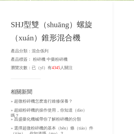
SHJ型雙（shuāng）螺旋
（xuán）錐形混合機
產品分類
：
混合係列
產品標簽
：
粉碎機
中藥粉碎機
瀏覽次數
：
已（yǐ）有
4345
人關注
相關新聞
» 超微粉碎機怎麽進行維修保養？
» 超細粉碎機的操作使用，你知道（dào）
嗎？
» 昌盛藥化機械帶你了解粉碎機的分類
» 選擇超微粉碎機的基本（běn）條（tiáo）件
（jiàn），你知道嗎（ma）？