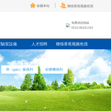
收藏本站
聯係香蕉视频色强
免費谘詢熱線
0510-86341342
實驗室設備
人才招聘
聯係香蕉视频色强
幹（gàn）燥係列
砂磨機係列