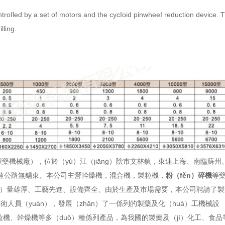
ontroIled by a set of motors and the cycIoid pinwheeI reduction device. 
lling.
藥機械廠），位於（yú）江（jiāng）陰市文林鎮，東連上海、南臨蘇州
寧高速公路無錫東。本公司主營幹燥機，
混合機
，製粒機，
粉（fěn）碎機
等
ì）量雄厚、工藝先進、設備齊全、由於生產及市場需要，本公司聘請了製
人員（yuán），發展（zhǎn）了一係列的製藥及化（huà）工機械設
機、幹燥機等多（duō）種係列產品，為我國的製藥及（jí）化工、食品