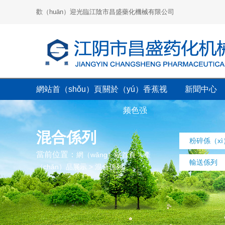
歡（huān）迎光臨江陰市昌盛藥化機械有限公司
網站首（shǒu）頁
關於（yú）香蕉视
新聞中心
频色强
混合係列
粉碎係（xì
當前位置：
網（wǎng）站首頁
>
產
輸送係列
（chǎn）品展示
>
混合係列