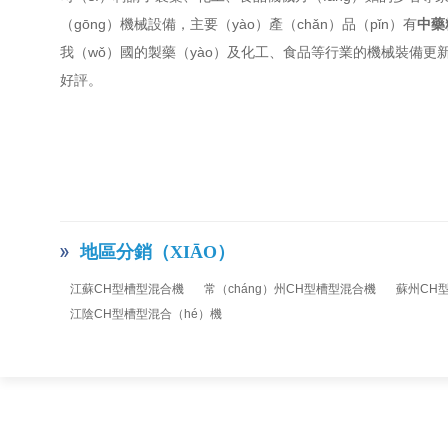
（gōng）機械設備，主要（yào）產（chǎn）品（pǐn）有
中藥
我（wǒ）國的製藥（yào）及化工、食品等行業的機械裝備更
好評。
地區分銷（XIĀO）
江蘇CH型槽型混合機
常（cháng）州CH型槽型混合機
蘇州CH型
江陰CH型槽型混合（hé）機