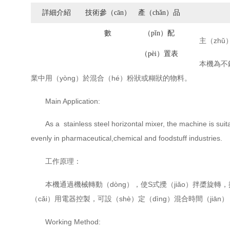
詳細介紹
技術參（cān）
產（chǎn）品
數
（pǐn）配
主（zh
（pèi）置表
本機為不
業中用（yòng）於混合（hé）粉狀或糊狀的物料。
Main Application:
As a stainless steel horizontal mixer, the machine is suit
evenly in pharmaceutical,chemical and foodstuff industries.
工作原理：
本機通過機械轉動（dòng），使S式攪（jiǎo）拌槳旋轉
（cǎi）用電器控製，可設（shè）定（dìng）混合時間（ji
Working Method: