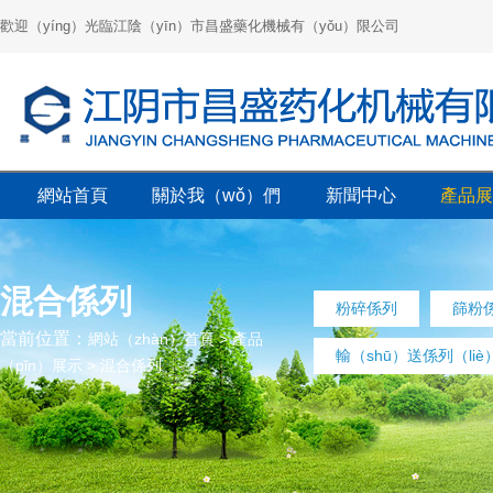
歡迎（yíng）光臨江陰（yīn）市昌盛藥化機械有（yǒu）限公司
網站首頁
關於我（wǒ）們
新聞中心
產品展
混合係列
粉碎係列
篩粉
當前位置：
網站（zhàn）首頁
>
產品
輸（shū）送係列（liè
（pǐn）展示
>
混合係列