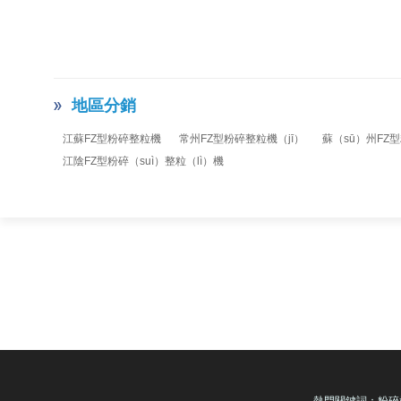
地區分銷
江蘇FZ型粉碎整粒機
常州FZ型粉碎整粒機（jī）
蘇（sū）州FZ
江陰FZ型粉碎（suì）整粒（lì）機