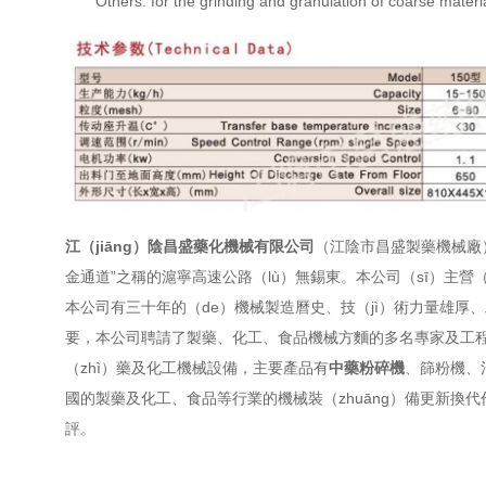
Others: for the grinding and granulation of coarse mater
江（jiāng）陰昌盛藥化機械有限公司
（江陰市昌盛製藥機械廠
金通道”之稱的滬寧高速公路（lù）無錫東。本公司（sī）主營（
本公司有三十年的（de）機械製造曆史、技（jì）術力量雄厚、
要，本公司聘請了製藥、化工、食品機械方麵的多名專家及工程技（
（zhì）藥及化工機械設備，主要產品有
中藥粉碎機
、篩粉機、
國的製藥及化工、食品等行業的機械裝（zhuāng）備更新換
評。