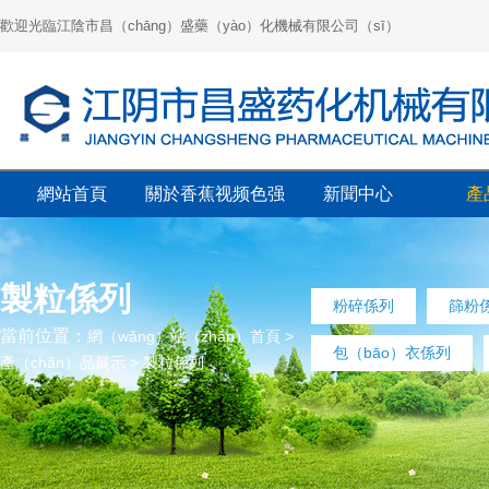
歡迎光臨江陰市昌（chāng）盛藥（yào）化機械有限公司（sī）
網站首頁
關於香蕉视频色强
新聞中心
產
製粒係列
粉碎係列
篩粉
當前位置：
網（wǎng）站（zhàn）首頁
>
包（bāo）衣係列
產（chǎn）品展示
>
製粒係列