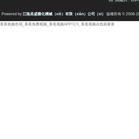
熱門關鍵詞：
粉碎
Powered by
江陰昌盛藥化機械（xiè）有限（xiàn）公司（sī）
版權所有 © 2008-201
香蕉视频色强_香蕉免费视频_香蕉视频APP污污_香蕉视频在线观看黄